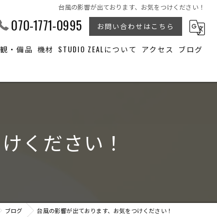
台風の影響が出ております、お気をつけください！
070-1771-0995
お問い合わせはこちら
内観・備品
機材
STUDIO ZEALについて
アクセス
ブログ
モデル撮影
SNS撮影
商品撮影
つけください！
ライブ配信
収録撮影
ブログ
台風の影響が出ております、お気をつけください！