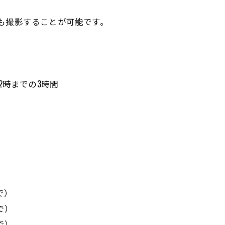
も撮影することが可能です。
12時までの3時間
で）
で）
で）